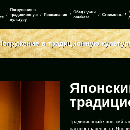
Погружение в
Обед / ужин
традиционную
Проживание
Стоимость
ce
omakase
культуру
Погружение в традиционную культур
Японски
традици
Традиционный японский тан
распространенных в Япони