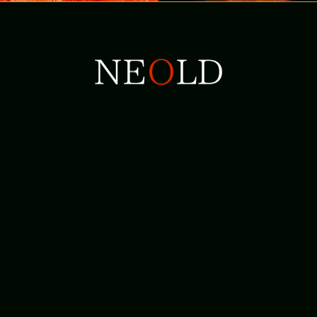
Телефон: +81-80-9898-1343
WhatsApp: +81-80-9898-1343
Email: info@neold.co.jp
Япония, 639-3442, преф. Нара, Ёсино,
Кисадани, 132-2
Об использовании персональных данных
Политика сайт
© NEOLD Private House. Все права защищены.