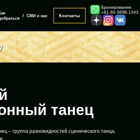
Бронирование:
+81-80-9898-1343
Как
Контакты
СМИ о нас
добраться
у
й
онный танец
ец – группа разновидностей сценического танца,
и.