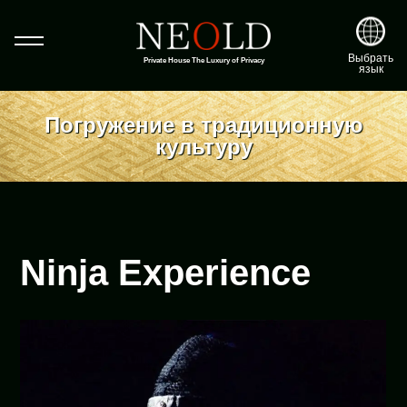
Выбрать
Private House The Luxury of Privacy
язык
Погружение в традиционную
культуру
Ninja Experience