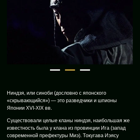
1
2
3
Ниндзя, или синоби (дословно с японского
«скрывающийся») — это разведчики и шпионы
Японии XVI-XIX вв.
Существовали целые кланы ниндзя, наибольшая же
известность была у клана из провинции Ига (запад
современной префектуры Миэ). Токугава Иэясу