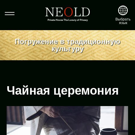
Выбрать
Private House The Luxury of Privacy
язык
Погружение в традиционную
культуру
Чайная церемония